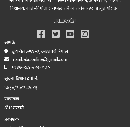
मनोरञ्जनको साझा थलो हो । यसमा बालबालिका, अभिभावक, शिक्षक,
विद्यालय, नीति–निर्माता र सम्बद्ध सबैका सरोकारहरू प्रस्तुत गरिन्छ ।
पूरा पढ्नुहोस्
सम्पर्क
बूढानीलकण्ठ -२, काठमाडौं, नेपाल
nanibabu.online@gmail.com
+९७७-९८४-२२५२०७०
सूचना बिभाग दर्ता नं.
५४३४/२०८२–२०८३
सम्पादक
श्रीश भण्डारी
प्रकाशक
इटर्नल पब्लिकेसन प्रा लि