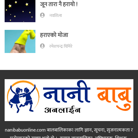
जून तारा नै हरायो !
नवशिला
हराएको मोजा
रमेशचन्द्र घिमिरे
nanibabuonline.com बालबालिकाका लागि ज्ञान, सूचना, सृजनात्मकता र