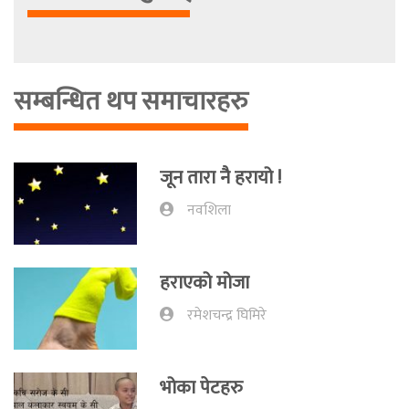
सम्बन्धित थप समाचारहरु
जून तारा नै हरायो !
नवशिला
हराएको मोजा
रमेशचन्द्र घिमिरे
भोका पेटहरु