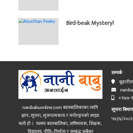
Bird-beak Mystery!
सम्पर्क
बूढानीलक
naniba
+९७७-९
nanibabuonline.com बालबालिकाका लागि
सूचना बिभाग द
ज्ञान, सूचना, सृजनात्मकता र मनोरञ्जनको साझा
५४३४/२०८२
थलो हो । यसमा बालबालिका, अभिभावक, शिक्षक,
विद्यालय, नीति–निर्माता र सम्बद्ध सबैका