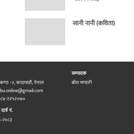
सानी नानी (कविता)
सम्पादक
ण्ठ -२, काठमाडौं, नेपाल
श्रीश भण्डारी
bu.online@gmail.com
८४-२२५२०७०
र्ता नं.
–२०८३