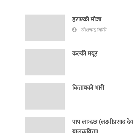
हराएको मोजा
रमेशचन्द्र घिमिरे
कल्की मयूर
किताबको भारी
पाप लाग्दछ (लक्ष्मीप्रसाद द
बालकविता)