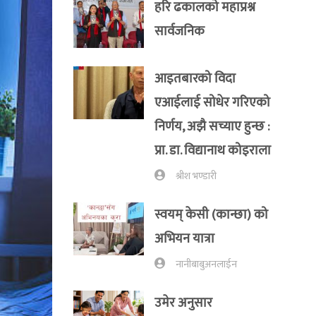
हरि ढकालको महाप्रश्न
सार्वजनिक
आइतबारको विदा
एआईलाई सोधेर गरिएको
निर्णय, अझै सच्याए हुन्छ :
प्रा‍. डा. विद्यानाथ कोइराला
श्रीश भण्डारी
स्वयम् केसी (कान्छा) को
अभियन यात्रा
नानीबाबुअनलाईन
उमेर अनुसार