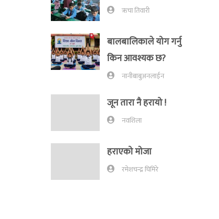
ऋचा तिवारी
बालबालिकाले योग गर्नु
किन आवश्यक छ?
नानीबाबुअनलाईन
जून तारा नै हरायो !
नवशिला
हराएको मोजा
रमेशचन्द्र घिमिरे