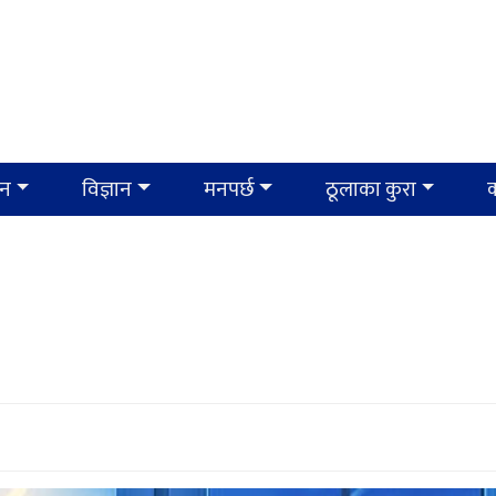
ान
विज्ञान
मनपर्छ
ठूलाका कुरा
क