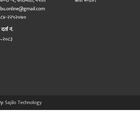
ण्ठ -२, काठमाडौं, नेपाल
श्रीश भण्डारी
bu.online@gmail.com
८४-२२५२०७०
र्ता नं.
–२०८३
By:
Sajilo Technology