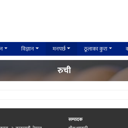
ान
विज्ञान
मनपर्छ
ठूलाका कुरा
क
रुची
सम्पादक