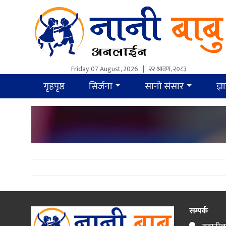
Friday, 07 August, 2026
|
२२ श्रावण, २०८३
गृहपृष्ठ
सिर्जना
सानो संसार
ज्ञ
सम्पर्क