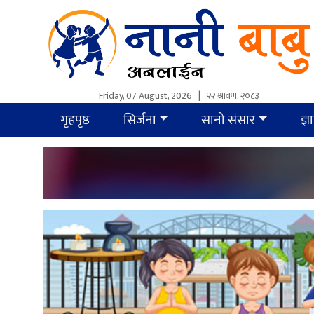
Friday, 07 August, 2026
|
२२ श्रावण, २०८३
गृहपृष्ठ
सिर्जना
सानो संसार
ज्ञ