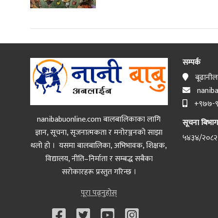
सम्पर्क
बूढानीलक
naniba
+९७७-९
nanibabuonline.com बालबालिकाका लागि
सूचना बिभाग द
ज्ञान, सूचना, सृजनात्मकता र मनोरञ्जनको साझा
५४३४/२०८२
थलो हो । यसमा बालबालिका, अभिभावक, शिक्षक,
विद्यालय, नीति–निर्माता र सम्बद्ध सबैका
सरोकारहरू प्रस्तुत गरिन्छ ।
पूरा पढ्नुहोस्