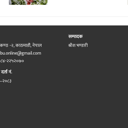
सम्पादक
ण्ठ -२, काठमाडौं, नेपाल
श्रीश भण्डारी
bu.online@gmail.com
८४-२२५२०७०
र्ता नं.
–२०८३